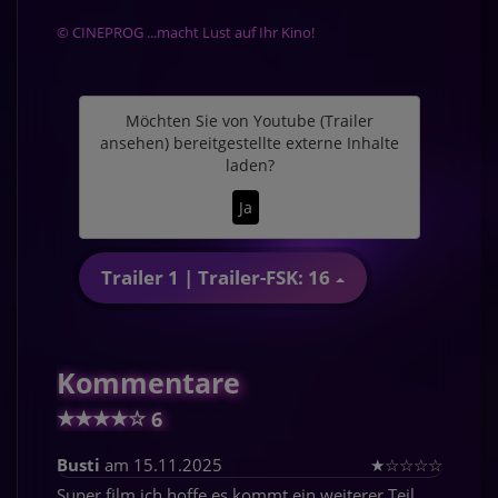
© CINEPROG ...macht Lust auf Ihr Kino!
Möchten Sie von
Youtube (Trailer
ansehen)
bereitgestellte externe Inhalte
laden?
Ja
Trailer 1 | Trailer-FSK: 16
Kommentare
★
★
★
★
☆
6
Busti
am 15.11.2025
★
☆
☆
☆
☆
Super film ich hoffe es kommt ein weiterer Teil