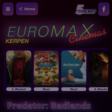
Home
2. Woche!
Neu!
Neu!
4. Woche!
Predator: Badlands