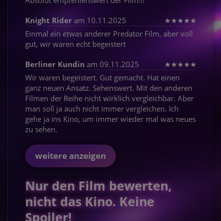
Absolut empfehlenswert der Film!!!
Knight Rider
am 10.11.2025
★
★
★
★
★
Einmal ein etwas anderer Predator Film, aber voll
gut, wir waren echt begeistert
Berliner Kundin
am 09.11.2025
★
★
★
★
★
Wir waren begeistert. Gut gemacht. Hat einen
ganz neuen Ansatz. Sehenswert. Mit den anderen
Filmen der Reihe nicht wirklich vergleichbar. Aber
man soll ja auch nicht immer vergleichen. Ich
gehe ja ins Kino, um immer wieder mal was neues
zu sehen.
weitere anzeigen
Nur den Film bewerten,
nicht das Kino. Keine
Spoiler!