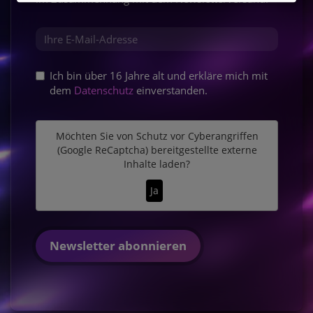
DIE ODYSSEE
AB 20.AUGUST
JETZT IM EUROMAX
Ich bin über 16 Jahre alt und erkläre mich mit
dem
Datenschutz
einverstanden.
Möchten Sie von
Schutz vor Cyberangriffen
(Google ReCaptcha)
bereitgestellte externe
Inhalte laden?
Ja
Newsletter abonnieren