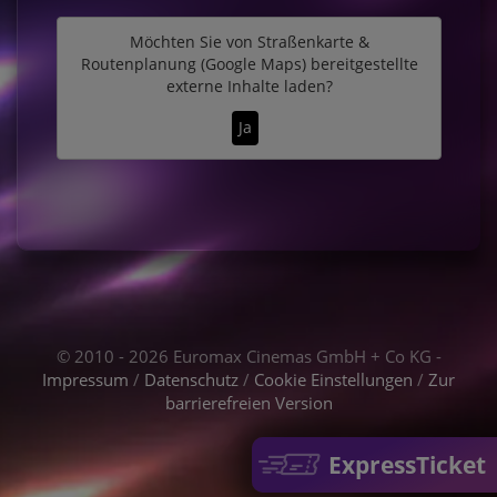
Möchten Sie von
Straßenkarte &
Routenplanung (Google Maps)
bereitgestellte
externe Inhalte laden?
Ja
© 2010 - 2026 Euromax Cinemas GmbH + Co KG -
Impressum
/
Datenschutz
/
Cookie Einstellungen
/
Zur
barrierefreien Version
ExpressTicket