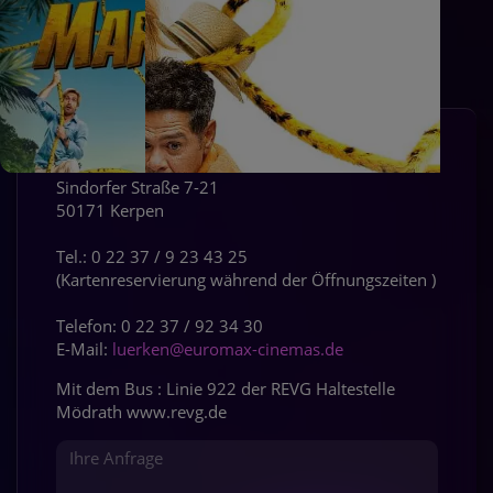
Kontakt
PREVIEW BEREITS AM 5.8. JETZT
TICKETS ONLINE
MONTAG 15.6. UM 20:30UHR
Jetzt in allen Kinosälen
Euromax Cinemas GmbH & Co. KG
Sindorfer Straße 7-21
50171 Kerpen
Tel.: 0 22 37 / 9 23 43 25
(Kartenreservierung während der Öffnungszeiten )
Telefon: 0 22 37 / 92 34 30
E-Mail:
luerken@euromax-cinemas.de
Mit dem Bus : Linie 922 der REVG Haltestelle
Mödrath www.revg.de