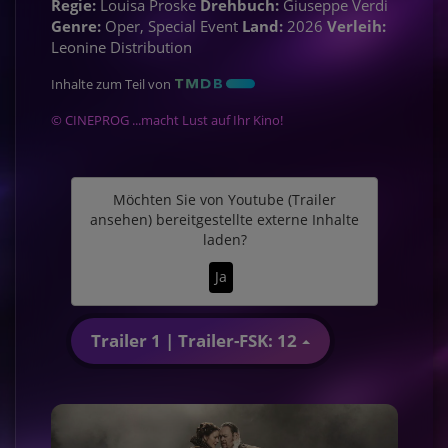
Regie:
Louisa Proske
Drehbuch:
Giuseppe Verdi
Genre:
Oper, Special Event
Land:
2026
Verleih:
Leonine Distribution
Inhalte zum Teil von
© CINEPROG ...macht Lust auf Ihr Kino!
Möchten Sie von
Youtube (Trailer
ansehen)
bereitgestellte externe Inhalte
laden?
Ja
Trailer 1 | Trailer-FSK: 12