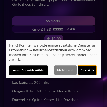
Gericht des Schicksals.
Sa 17.10.
Kino 2 | 2D
19:00
Hallo! Könnten wir bitte einige zusätzliche Dienste für
Erforderlich & Besucher-Statistiken
aktivieren? Sie
Für Tickets auf die Uhrzeit klicken.
können Ihre Zustimmung später jederzeit ändern oder
zurückziehen.
Lassen Sie mich wählen
Ich lehne ab
Das ist ok
Altersfreigabe:
noch nicht bekannt
Laufzeit:
ca. 209 min.
Originaltitel:
MET Opera: Macbeth 2026
Darsteller:
Quinn Kelsey, Lise Davidsen,