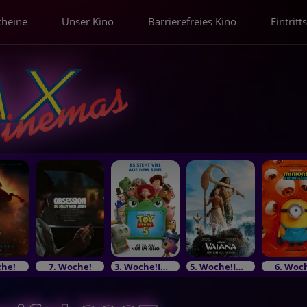
cheine
Unser Kino
Barrierefreies Kino
Eintritt
che!
7. Woche!
3. Woche!Im Bundesstart
5. Woche!Im Bundesstart
6. Woc