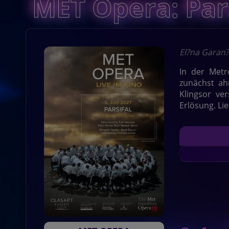
MET Opera: Pars
El?na Garan?
In der Metr
zunächst ah
Klingsor ve
Erlösung. Li