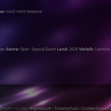
be:
noch nicht bekannt
ner
Genre:
Oper, Special Event
Land:
2026
Verleih:
Leonine 
 GmbH + Co KG -
Impressum
/
Datenschutz
/
Cookie Einstell