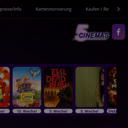
spreise/Info
Kartenstornierung
Kaufen / Reservieren
he!
13. Woche!
5. Woche!
5. Woche!