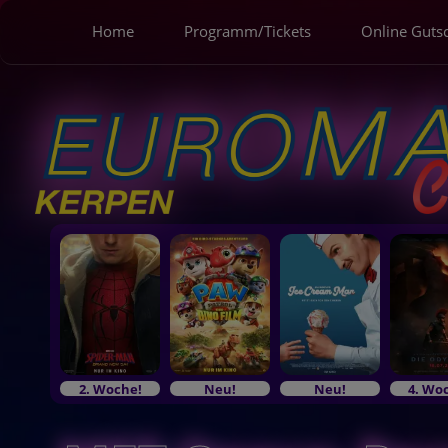
Home
Programm/Tickets
Online Guts
2. Woche!
Neu!
Neu!
4. Wo