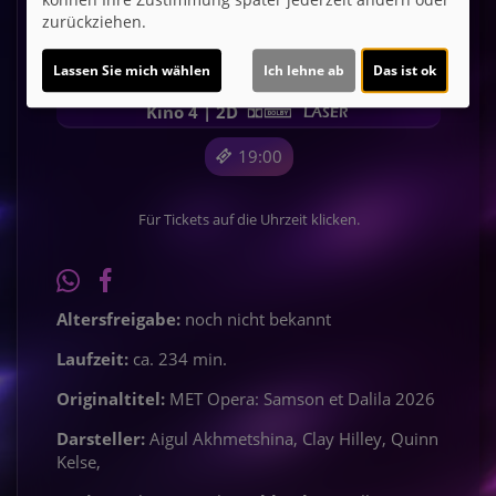
zurückziehen.
Lassen Sie mich wählen
Ich lehne ab
Das ist ok
Sa 05.12.
Kino 4 | 2D
19:00
Für Tickets auf die Uhrzeit klicken.
Altersfreigabe:
noch nicht bekannt
Laufzeit:
ca. 234 min.
Originaltitel:
MET Opera: Samson et Dalila 2026
Darsteller:
Aigul Akhmetshina, Clay Hilley, Quinn
Kelse,