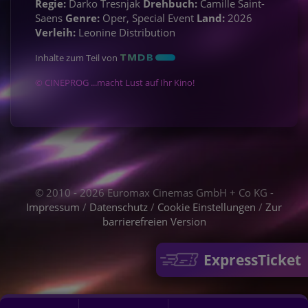
Regie:
Darko Tresnjak
Drehbuch:
Camille Saint-
Saens
Genre:
Oper, Special Event
Land:
2026
Verleih:
Leonine Distribution
Inhalte zum Teil von
© CINEPROG ...macht Lust auf Ihr Kino!
© 2010 - 2026 Euromax Cinemas GmbH + Co KG -
Impressum
/
Datenschutz
/
Cookie Einstellungen
/
Zur
barrierefreien Version
ExpressTicket