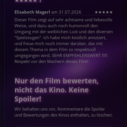
★
★
★
★
★
1
Elisabeth Magerl
am 31.07.2026
★
★
★
★
★
Dieser Film zeigt auf sehr achtsame und liebevolle
Weise, und dazu auch noch humorvoll den
Umgang mit der weiblichen Lust und den diversen
"Spielzeugen". Ich habe mich köstlich amüsiert,
und freue mich noch immer darüber, das mit
diesem Thema in dem Film so respektvoll
umgegangen wird. SEHR EMPFEHLENSWERT !!!!!
Respekt vor den Machern dieses Film!
Nur den Film bewerten,
nicht das Kino. Keine
Spoiler!
Wir behalten uns vor, Kommentare die Spoiler
und Bewertungen des Kinos enthalten, zu löschen.