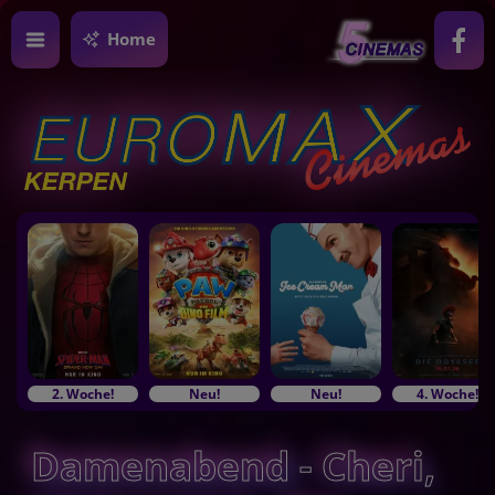
Home
2. Woche!
Neu!
Neu!
4. Woche!
Damenabend - Cheri,