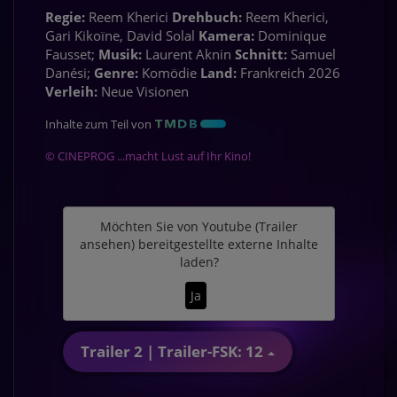
Regie:
Reem Kherici
Drehbuch:
Reem Kherici,
Gari Kikoïne, David Solal
Kamera:
Dominique
Fausset;
Musik:
Laurent Aknin
Schnitt:
Samuel
Danési;
Genre:
Komödie
Land:
Frankreich 2026
Verleih:
Neue Visionen
Inhalte zum Teil von
© CINEPROG ...macht Lust auf Ihr Kino!
Möchten Sie von
Youtube (Trailer
ansehen)
bereitgestellte externe Inhalte
laden?
Ja
Trailer 2 | Trailer-FSK: 12