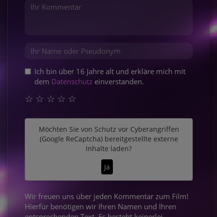
Ich bin über 16 Jahre alt und erkläre mich mit
dem
Datenschutz
einverstanden.
☆
☆
☆
☆
☆
Möchten Sie von
Schutz vor Cyberangriffen
(Google ReCaptcha)
bereitgestellte externe
Inhalte laden?
Ja
Wir freuen uns über jeden Kommentar zum Film!
Hierfür benötigen wir Ihren Namen und Ihren
entsprechenden Text. Es besteht keinerlei