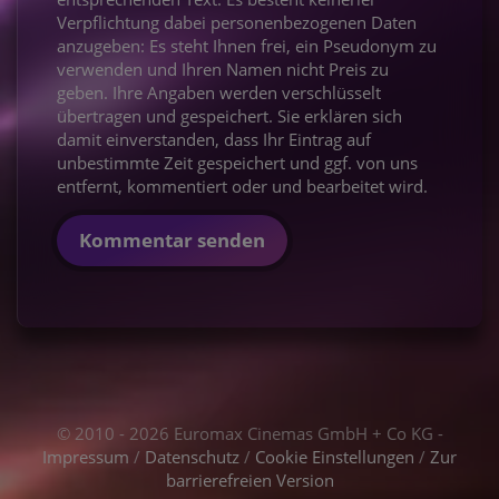
Verpflichtung dabei personenbezogenen Daten
anzugeben: Es steht Ihnen frei, ein Pseudonym zu
verwenden und Ihren Namen nicht Preis zu
geben. Ihre Angaben werden verschlüsselt
übertragen und gespeichert. Sie erklären sich
damit einverstanden, dass Ihr Eintrag auf
unbestimmte Zeit gespeichert und ggf. von uns
entfernt, kommentiert oder und bearbeitet wird.
Kommentar senden
© 2010 - 2026 Euromax Cinemas GmbH + Co KG -
Impressum
/
Datenschutz
/
Cookie Einstellungen
/
Zur
barrierefreien Version