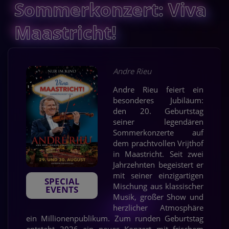
Sommerkonzert: Viva
Maastricht!
Andre Rieu
Andre Rieu feiert ein
besonderes Jubiläum:
den 20. Geburtstag
seiner legendären
Sommerkonzerte auf
dem prachtvollen Vrijthof
in Maastricht. Seit zwei
Jahrzehnten begeistert er
mit seiner einzigartigen
SPECIAL
Mischung aus klassischer
EVENTS
Musik, großer Show und
herzlicher Atmosphäre
ein Millionenpublikum. Zum runden Geburtstag
entsteht 2026 ein neues Konzert mit frischem