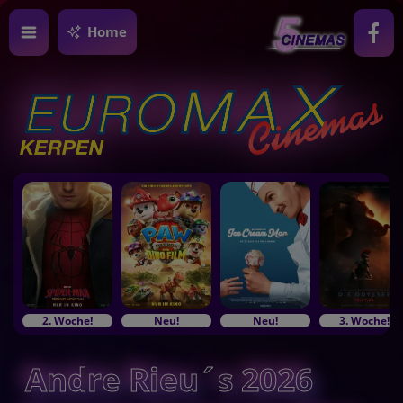
Home
2. Woche!
Neu!
Neu!
3. Woche!
Andre Rieu´s 2026