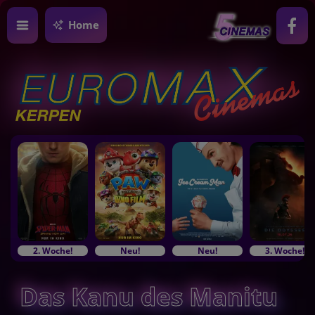
Home
2. Woche!
Neu!
Neu!
3. Woche!
Das Kanu des Manitu