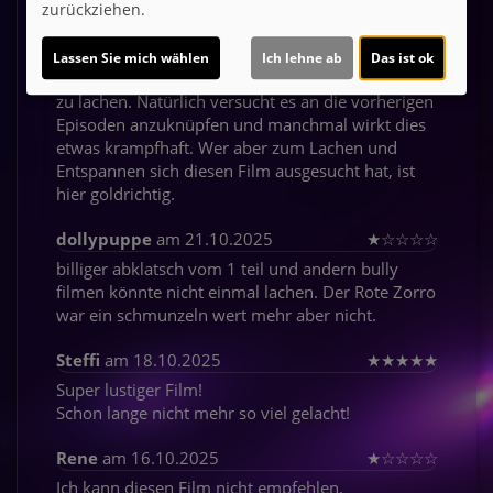
zurückziehen.
KarMar63
am 23.10.2025
★
★
★
★
★
Wer Bully Herbig sehen will, weiß auf was er sich
Lassen Sie mich wählen
Ich lehne ab
Das ist ok
einlässt. Es gibt, wie immer bei diesen Filmen, viel
zu lachen. Natürlich versucht es an die vorherigen
Episoden anzuknüpfen und manchmal wirkt dies
etwas krampfhaft. Wer aber zum Lachen und
Entspannen sich diesen Film ausgesucht hat, ist
hier goldrichtig.
dollypuppe
am 21.10.2025
★
☆
☆
☆
☆
billiger abklatsch vom 1 teil und andern bully
filmen könnte nicht einmal lachen. Der Rote Zorro
war ein schmunzeln wert mehr aber nicht.
Steffi
am 18.10.2025
★
★
★
★
★
Super lustiger Film!
Schon lange nicht mehr so viel gelacht!
Rene
am 16.10.2025
★
☆
☆
☆
☆
Ich kann diesen Film nicht empfehlen.