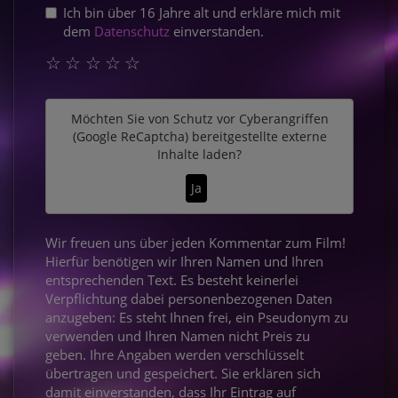
Ich bin über 16 Jahre alt und erkläre mich mit
dem
Datenschutz
einverstanden.
☆
☆
☆
☆
☆
Möchten Sie von
Schutz vor Cyberangriffen
(Google ReCaptcha)
bereitgestellte externe
Inhalte laden?
Ja
Wir freuen uns über jeden Kommentar zum Film!
Hierfür benötigen wir Ihren Namen und Ihren
entsprechenden Text. Es besteht keinerlei
Verpflichtung dabei personenbezogenen Daten
anzugeben: Es steht Ihnen frei, ein Pseudonym zu
verwenden und Ihren Namen nicht Preis zu
geben. Ihre Angaben werden verschlüsselt
übertragen und gespeichert. Sie erklären sich
damit einverstanden, dass Ihr Eintrag auf