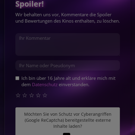
Spoiler!
Wir behalten uns vor, Kommentare die Spoiler
und Bewertungen des Kinos enthalten, zu löschen.
Ich bin über 16 Jahre alt und erkläre mich mit
dem
Datenschutz
einverstanden.
☆
☆
☆
☆
☆
Möchten Sie von
Schutz vor Cyberangriffen
(Google ReCaptcha)
bereitgestellte externe
Inhalte laden?