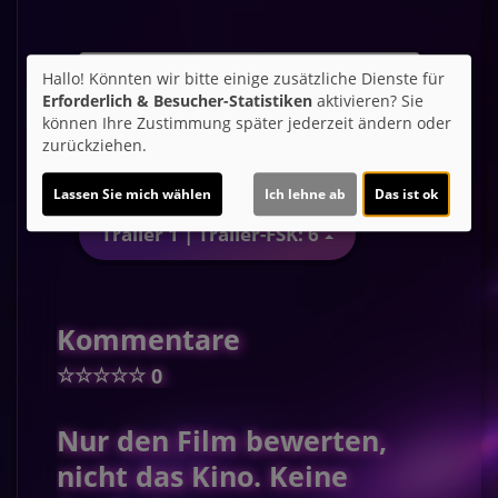
Möchten Sie von
Youtube (Trailer
Hallo! Könnten wir bitte einige zusätzliche Dienste für
ansehen)
bereitgestellte externe Inhalte
Erforderlich & Besucher-Statistiken
aktivieren? Sie
laden?
können Ihre Zustimmung später jederzeit ändern oder
zurückziehen.
Ja
Lassen Sie mich wählen
Ich lehne ab
Das ist ok
Trailer 1 | Trailer-FSK: 6
Kommentare
☆
☆
☆
☆
☆
0
Nur den Film bewerten,
nicht das Kino. Keine