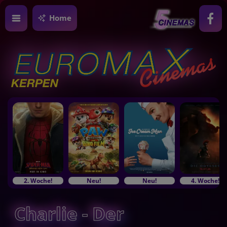
Home
2. Woche!
Neu!
Neu!
4. Woche!
Charlie - Der