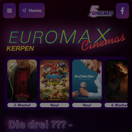
Home
2. Woche!
Neu!
Neu!
4. Woche!
Die drei ??? -