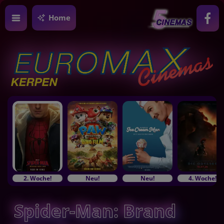
Home
2. Woche!
Neu!
Neu!
4. Woche!
Spider-Man: Brand