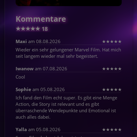
Kommentare
★
★
★
★
★
18
Maxi
am 08.08.2026
★
★
★
★
★
Wieder ein sehr gelungener Marvel Film. Hat mich
seit langem wieder mal sehr begeistert.
Iwanow
am 07.08.2026
★
★
★
★
★
Cool
Sophie
am 05.08.2026
★
★
★
★
★
Ich fand den Film echt super. Es gibt eine Menge
Action, die Story ist relevant und es gibt
überraschende Wendepunkte und Emotional ist
auch alles dabei.
Yalla
am 05.08.2026
★
★
★
★
★