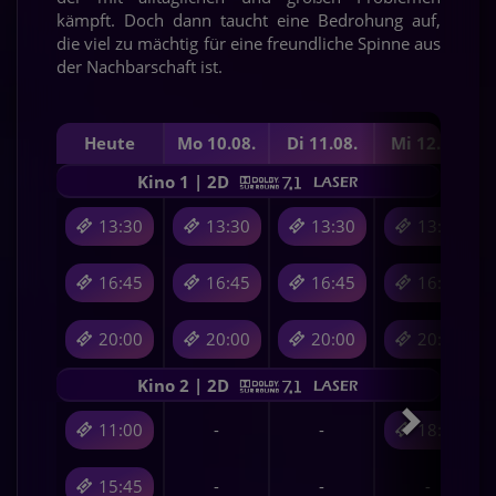
kämpft. Doch dann taucht eine Bedrohung auf,
die viel zu mächtig für eine freundliche Spinne aus
der Nachbarschaft ist.
Heute
Mo 10.08.
Di 11.08.
Mi 12.08.
Kino 1 | 2D
13:30
13:30
13:30
13:30
16:45
16:45
16:45
16:45
20:00
20:00
20:00
20:00
Kino 2 | 2D
11:00
-
-
18:00
15:45
-
-
-