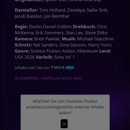
Darsteller:
Tom Holland, Zendaya, Sadie Sink,
Jacob Batalon, Jon Bernthal
Regie:
Destin Daniel Cretton
Drehbuch:
Chris
McKenna, Erik Sommers, Stan Lee, Steve Ditko
Kamera:
Brett Pawlak;
Musik:
Michael Giacchino
Schnitt:
Nat Sanders, Gina Sansom, Harry Yoon;
Genre:
Science Fiction, Action, Abenteuer
Land:
USA 2026
Verleih:
Sony Int´l
Inhalte zum Teil von
© CINEPROG ...macht Lust auf Ihr Kino!
Möchten Sie von
Youtube (Trailer
ansehen)
bereitgestellte externe Inhalte
laden?
Ja