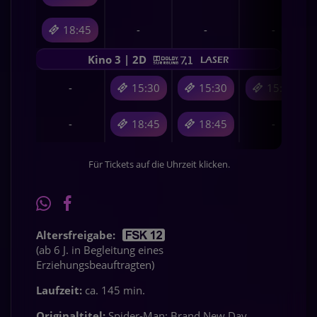
18:45
-
-
-
Kino 3 | 2D
-
15:30
15:30
15:15
-
18:45
18:45
-
Für Tickets auf die Uhrzeit klicken.
Altersfreigabe:
(ab 6 J. in Begleitung eines
Erziehungsbeauftragten)
Laufzeit:
ca. 145 min.
Originaltitel:
Spider-Man: Brand New Day