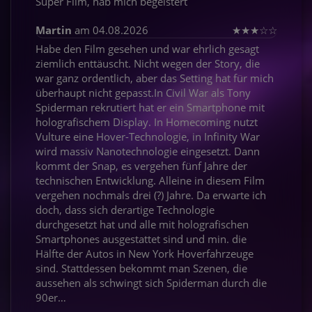
Super Film, hab mich begeistert
Martin
am 04.08.2026
★
★
★
☆
☆
Habe den Film gesehen und war ehrlich gesagt
ziemlich enttäuscht. Nicht wegen der Story, die
war ganz ordentlich, aber das Setting hat für mich
überhaupt nicht gepasst.In Civil War als Tony
Spiderman rekrutiert hat er ein Smartphone mit
holografischem Display. In Homecoming nutzt
Vulture eine Hover-Technologie, in Infinity War
wird massiv Nanotechnologie eingesetzt. Dann
kommt der Snap, es vergehen fünf Jahre der
technischen Entwicklung. Alleine in diesem Film
vergehen nochmals drei (?) Jahre. Da erwarte ich
doch, dass sich derartige Technologie
durchgesetzt hat und alle mit holografischen
Smartphones ausgestattet sind und min. die
Hälfte der Autos in New York Hoverfahrzeuge
sind. Stattdessen bekommt man Szenen, die
aussehen als schwingt sich Spiderman durch die
90er…