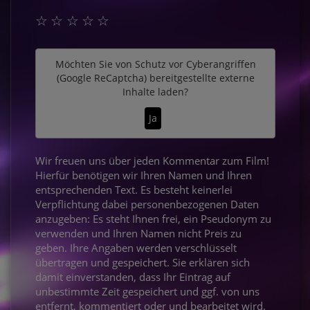
☆
☆
☆
☆
☆
Möchten Sie von
Schutz vor Cyberangriffen
(Google ReCaptcha)
bereitgestellte externe
Inhalte laden?
Ja
Wir freuen uns über jeden Kommentar zum Film!
Hierfür benötigen wir Ihren Namen und Ihren
entsprechenden Text. Es besteht keinerlei
Verpflichtung dabei personenbezogenen Daten
anzugeben: Es steht Ihnen frei, ein Pseudonym zu
verwenden und Ihren Namen nicht Preis zu
geben. Ihre Angaben werden verschlüsselt
übertragen und gespeichert. Sie erklären sich
damit einverstanden, dass Ihr Eintrag auf
unbestimmte Zeit gespeichert und ggf. von uns
entfernt, kommentiert oder und bearbeitet wird.