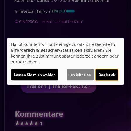
Abenteuer
Land:
USA 2025
Verleih:
Universal
Inhalte zum Teil von
© CINEPROG ...macht Lust auf Ihr Kino!
Hallo! Könnten wir bitte einige zusätzliche Dienste für
Möchten Sie von
Youtube (Trailer
Erforderlich & Besucher-Statistiken
aktivieren? Sie
ansehen)
bereitgestellte externe Inhalte
können Ihre Zustimmung später jederzeit ändern oder
laden?
zurückziehen.
Ja
Lassen Sie mich wählen
Ich lehne ab
Das ist ok
Trailer 1 | Trailer-FSK: 12
Kommentare
★
★
★
★
★
1