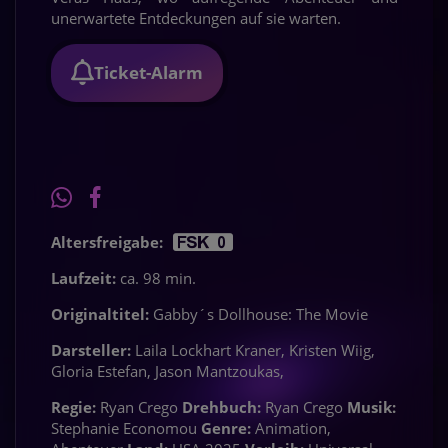
unerwartete Entdeckungen auf sie warten.
Ticket-Alarm
Altersfreigabe:
Laufzeit:
ca. 98 min.
Originaltitel:
Gabby´s Dollhouse: The Movie
Darsteller:
Laila Lockhart Kraner, Kristen Wiig,
Gloria Estefan, Jason Mantzoukas,
Regie:
Ryan Crego
Drehbuch:
Ryan Crego
Musik:
Stephanie Economou
Genre:
Animation,