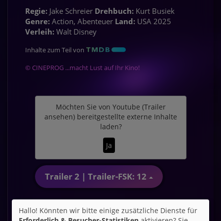
Regie:
Jake Schreier
Drehbuch:
Kurt Busiek
Genre:
Action, Abenteuer
Land:
USA 2025
Verleih:
Walt Disney
Inhalte zum Teil von
© CINEPROG ...macht Lust auf Ihr Kino!
Möchten Sie von
Youtube (Trailer
ansehen)
bereitgestellte externe Inhalte
laden?
Ja
Trailer 2 | Trailer-FSK: 12
Hallo! Könnten wir bitte einige zusätzliche Dienste für
Erforderlich & Besucher-Statistiken
aktivieren? Sie