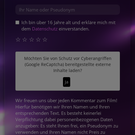
Ich bin über 16 Jahre alt und erkläre mich mit
dem
Datenschutz
einverstanden.
☆
☆
☆
☆
☆
Möchten Sie von
Schutz vor Cyberangriffen
(Google ReCaptcha)
bereitgestellte externe
Inhalte laden?
Ja
Wir freuen uns über jeden Kommentar zum Film!
Hierfür benötigen wir Ihren Namen und Ihren
entsprechenden Text. Es besteht keinerlei
Verpflichtung dabei personenbezogenen Daten
anzugeben: Es steht Ihnen frei, ein Pseudonym zu
verwenden und Ihren Namen nicht Preis zu