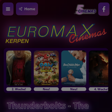
Home
2. Woche!
Neu!
Neu!
4. Woche!
Thunderbolts - The