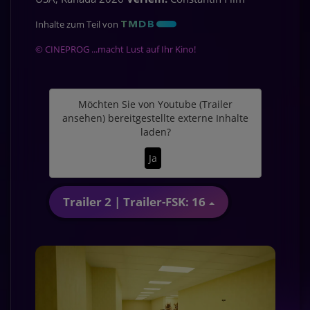
Inhalte zum Teil von
© CINEPROG ...macht Lust auf Ihr Kino!
Möchten Sie von
Youtube (Trailer
ansehen)
bereitgestellte externe Inhalte
laden?
Ja
Trailer 2 | Trailer-FSK: 16