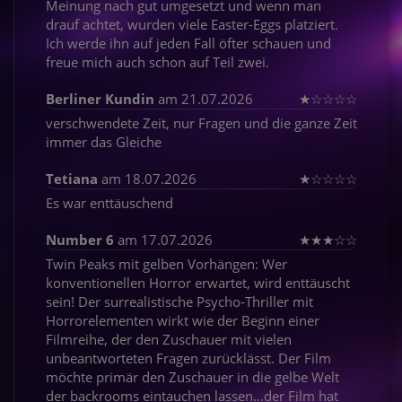
Meinung nach gut umgesetzt und wenn man
drauf achtet, wurden viele Easter-Eggs platziert.
Ich werde ihn auf jeden Fall öfter schauen und
freue mich auch schon auf Teil zwei.
Berliner Kundin
am 21.07.2026
★
☆
☆
☆
☆
verschwendete Zeit, nur Fragen und die ganze Zeit
immer das Gleiche
Tetiana
am 18.07.2026
★
☆
☆
☆
☆
Es war enttäuschend
Number 6
am 17.07.2026
★
★
★
☆
☆
Twin Peaks mit gelben Vorhängen: Wer
konventionellen Horror erwartet, wird enttäuscht
sein! Der surrealistische Psycho-Thriller mit
Horrorelementen wirkt wie der Beginn einer
Filmreihe, der den Zuschauer mit vielen
unbeantworteten Fragen zurücklässt. Der Film
möchte primär den Zuschauer in die gelbe Welt
der backrooms eintauchen lassen...der Film hat