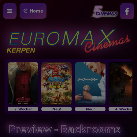
Home
2. Woche!
Neu!
Neu!
4. Woche!
Preview - Backrooms