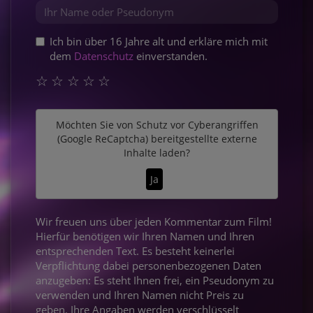
Ich bin über 16 Jahre alt und erkläre mich mit
dem
Datenschutz
einverstanden.
☆
☆
☆
☆
☆
Möchten Sie von
Schutz vor Cyberangriffen
(Google ReCaptcha)
bereitgestellte externe
Inhalte laden?
Ja
Wir freuen uns über jeden Kommentar zum Film!
Hierfür benötigen wir Ihren Namen und Ihren
entsprechenden Text. Es besteht keinerlei
Verpflichtung dabei personenbezogenen Daten
anzugeben: Es steht Ihnen frei, ein Pseudonym zu
verwenden und Ihren Namen nicht Preis zu
geben. Ihre Angaben werden verschlüsselt