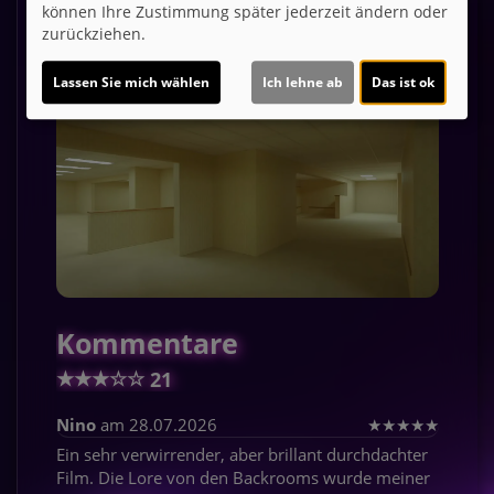
können Ihre Zustimmung später jederzeit ändern oder
zurückziehen.
Lassen Sie mich wählen
Ich lehne ab
Das ist ok
Kommentare
★
★
★
☆
☆
21
Nino
am 28.07.2026
★
★
★
★
★
Ein sehr verwirrender, aber brillant durchdachter
Film. Die Lore von den Backrooms wurde meiner