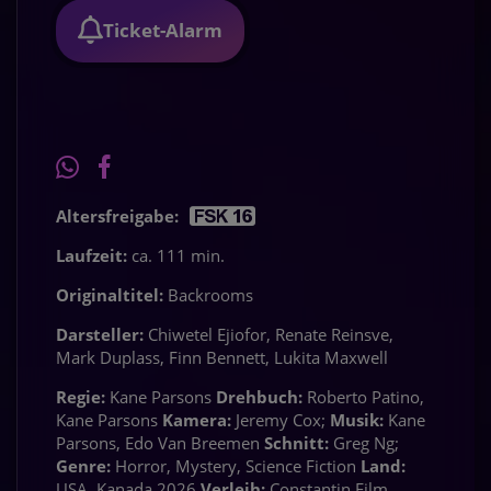
Ticket-Alarm
Altersfreigabe:
Laufzeit:
ca. 111 min.
Originaltitel:
Backrooms
Darsteller:
Chiwetel Ejiofor, Renate Reinsve,
Mark Duplass, Finn Bennett, Lukita Maxwell
Regie:
Kane Parsons
Drehbuch:
Roberto Patino,
Kane Parsons
Kamera:
Jeremy Cox;
Musik:
Kane
Parsons, Edo Van Breemen
Schnitt:
Greg Ng;
Genre:
Horror, Mystery, Science Fiction
Land:
USA, Kanada 2026
Verleih:
Constantin Film