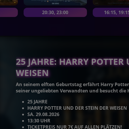
Jetzt im Euromax
MONTAG 10.8. UM 20:30UHR
Jetzt in allen Kinosälen
20:30
,
23:00
16:15
,
19:1
25 JAHRE: HARRY POTTER 
WEISEN
An seinem elften Geburtstag erfährt Harry Potter,
seiner ungeliebten Verwandten und besucht die 
25 JAHRE
HARRY POTTER UND DER STEIN DER WEISEN
SA. 29.08.2026
13:30 UHR
TICKETPREIS NUR 7€ AUF ALLEN PLÄTZEN!