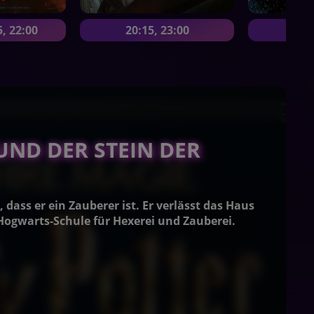
5
,
22:00
20:15
,
23:00
UND DER STEIN DER
 dass er ein Zauberer ist. Er verlässt das Haus
Hogwarts-Schule für Hexerei und Zauberei.