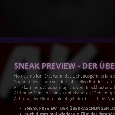
SNEAK PREVIEW - DER Ü
No risk, no fun! Erst wenn das Licht ausgeht, erfahr
Spannendes schon vor dem offiziellen Bundesstart er
Kino kommen. Alles ist möglich: vom Blockbuster o
Arthouse-Filme, bis hin zu unbekannten "Geheimtipp
Achtung, der Filmtitel bleibt geheim, bis sich der Vo
SNEAK PREVIEW - DER ÜBERRASCHUNGSFIL
auch dieses mal wieder ein Film der demnä