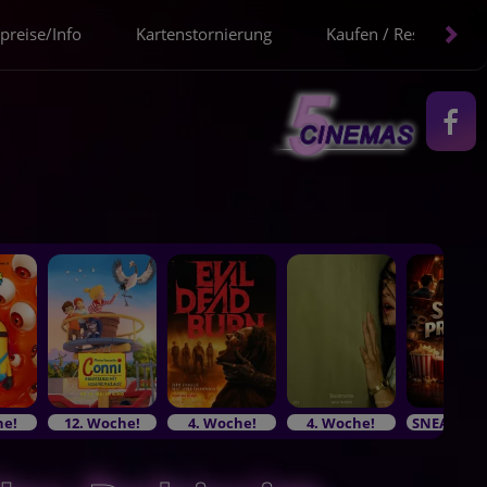
spreise/Info
Kartenstornierung
Kaufen / Reservieren
he!
12. Woche!
4. Woche!
4. Woche!