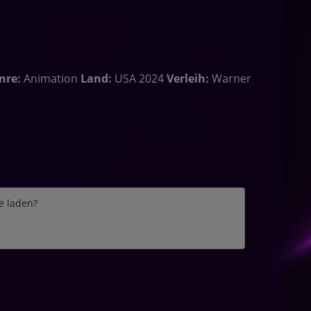
nre:
Animation
Land:
USA 2024
Verleih:
Warner
e laden?