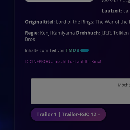
Laufzeit:
ca.
Originaltitel:
Lord of the Rings: The War of the
Regie:
Kenji Kamiyama
Drehbuch:
J.R.R. Tolkien
Bros
Inhalte zum Teil von
© CINEPROG ...macht Lust auf Ihr Kino!
Möcht
Trailer 1 | Trailer-FSK: 12