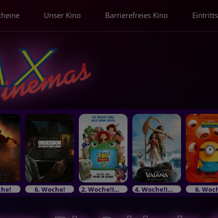
cheine
Unser Kino
Barrierefreies Kino
Eintritt
che!
6. Woche!
2. Woche!Im Bundesstart
4. Woche!Im Bundesstart
6. Woc