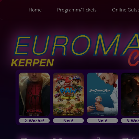
Home
Programm/Tickets
Online Guts
2. Woche!
Neu!
Neu!
3. Wo