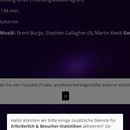
 134 min.
 Rohirrim
Musik:
Brent Burge, Stephen Gallagher (II), Martin Kwok
Ge
en Sie von
Youtube (Trailer ansehen)
bereitgestellte externe Inhalt
Ja
Hallo! Könnten wir bitte einige zusätzliche Dienste für
Erforderlich & Besucher-Statistiken
aktivieren? Sie