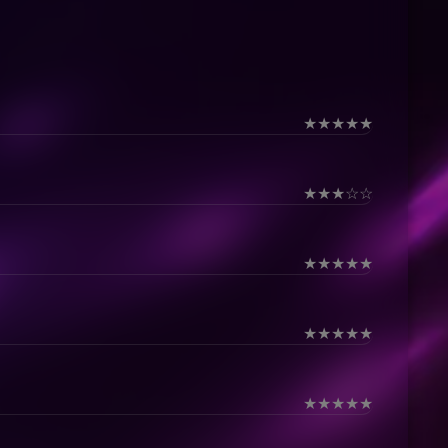
★
★
★
★
★
★
★
★
☆
☆
★
★
★
★
★
★
★
★
★
★
★
★
★
★
★