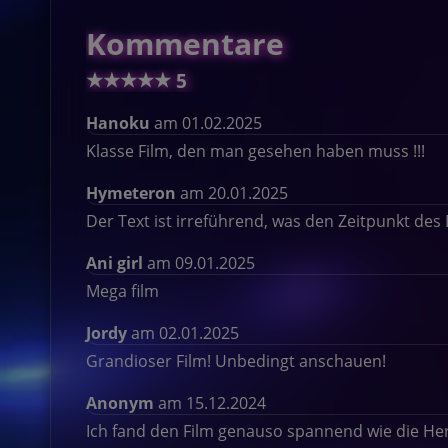
Kommentare
★
★
★
★
★
5
Hanoku
am 01.02.2025
Klasse Film, den man gesehen haben muss !!!
Hymeteron
am 20.01.2025
Der Text ist irreführend, was den Zeitpunkt de
Ani girl
am 09.01.2025
Mega film
Jordy
am 02.01.2025
Grandioser Film! Unbedingt anschauen!
Anonym
am 15.12.2024
Ich fand den Film genauso spannend wie die Herr