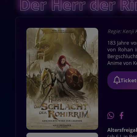
Der Herr der Ri
Regie: Kenji
183 Jahre v
von Rohan i
Bergschlucht
Anime von K
Ticke
Altersfreiga
(ab 6 J. in B