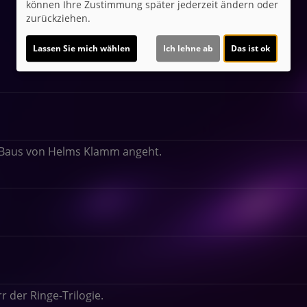
können Ihre Zustimmung später jederzeit ändern oder
zurückziehen.
Lassen Sie mich wählen
Ich lehne ab
Das ist ok
s Baus von Helms Klamm angeht.
 der Ringe-Trilogie.