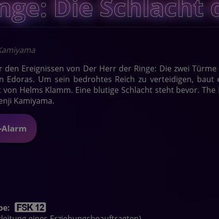
nge: Die Schlacht 
 Kamiyama
or den Ereignissen von Der Herr der Ringe: Die zwei Tür
n Edoras. Um sein bedrohtes Reich zu verteidigen, baut
 von Helms Klamm. Eine blutige Schlacht steht bevor. The L
enji Kamiyama.
t-Alarm
be:
egleitung eines Erziehungsbeauftragten)