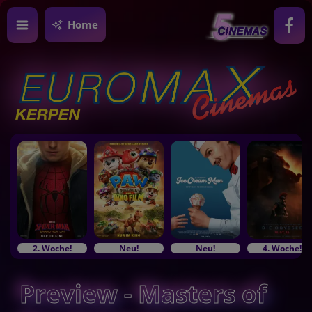
Home
2. Woche!
Neu!
Neu!
4. Woche!
Preview - Masters of