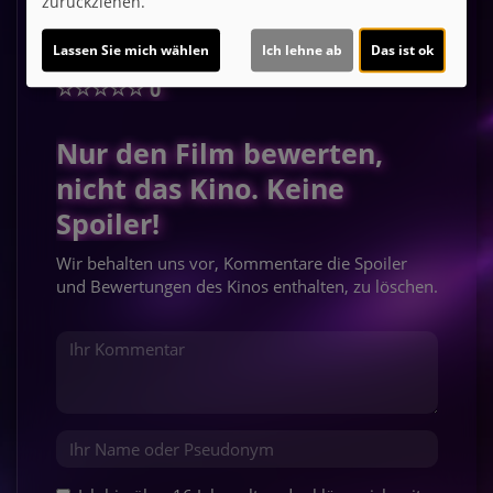
zurückziehen.
Kommentare
Lassen Sie mich wählen
Ich lehne ab
Das ist ok
☆
☆
☆
☆
☆
0
Nur den Film bewerten,
nicht das Kino. Keine
Spoiler!
Wir behalten uns vor, Kommentare die Spoiler
und Bewertungen des Kinos enthalten, zu löschen.