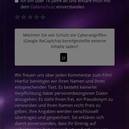
Ich bin über 16 Jahre alt und erkläre mich mit
dem
Datenschutz
einverstanden.
☆
☆
☆
☆
☆
Möchten Sie von
Schutz vor Cyberangriffen
(Google ReCaptcha)
bereitgestellte externe
Inhalte laden?
Ja
Wir freuen uns über jeden Kommentar zum Film!
Hierfür benötigen wir Ihren Namen und Ihren
entsprechenden Text. Es besteht keinerlei
Verpflichtung dabei personenbezogenen Daten
anzugeben: Es steht Ihnen frei, ein Pseudonym zu
verwenden und Ihren Namen nicht Preis zu
geben. Ihre Angaben werden verschlüsselt
übertragen und gespeichert. Sie erklären sich
damit einverstanden, dass Ihr Eintrag auf